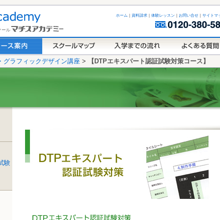
ホーム
｜
資料請求
｜
体験レッスン
｜
お問い合せ
｜
サイトマ
クール
P・グラフィックデザイン講座
>
【DTPエキスパート認証試験対策コース】
試験