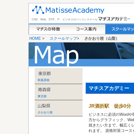
CAD、Web、DTP、IT、ビジネスのパソコンスクール
HOME
>
スクールマップ
>
さかおり校（山梨）
秋葉原校
マチスアカデミー
東北校
JR酒折駅 徒歩0分
さかおり校
ビジネスに必須のWordやE
方からグラフィック、We
就きたい方まで、幅広く
れます。 資格対策コース