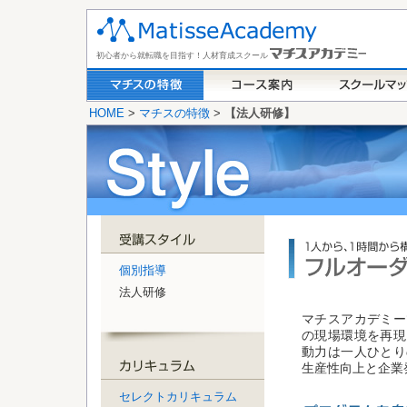
初心者から就転職を目指す！人材育成スクール
HOME
>
マチスの特徴
>
【法人研修】
個別指導
法人研修
マチスアカデミー
の現場環境を再現
動力は一人ひとり
生産性向上と企業
セレクトカリキュラム