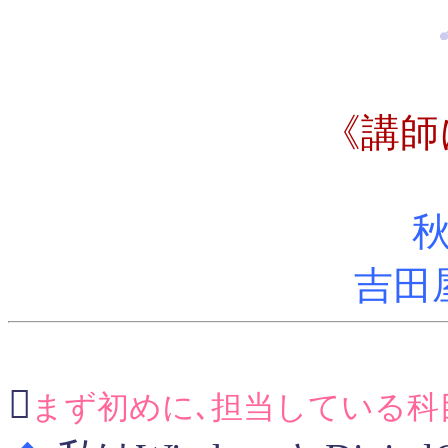
《講師に
吉田

まず初めに､担当している科