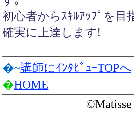
初心者からｽｷﾙｱｯﾌﾟを
確実に上達します!
�~
講師にｲﾝﾀﾋﾞｭｰTOPへ
�
HOME
©Matisse