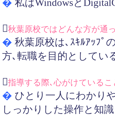
�
私はWindowsとDigit

秋葉原校ではどんな方が通っ
�
秋葉原校は､ｽｷﾙｱｯ
方､転職を目的としてい

指導する際､心がけているこ
�
ひとり一人にわかりや
しっかりした操作と知識